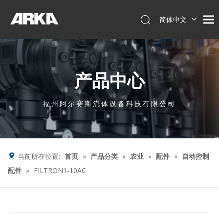
简体中文
English
العربية
Français
产品中心
Pусский
Español
Português
福州阿尔赛斯流体设备科技有限公司
Deutsch
Italiano
Tiếng Việt
当前所在位置:
首页
»
产品分类
»
农业
»
配件
»
自动控制
配件
»
FILTRON1-10AC