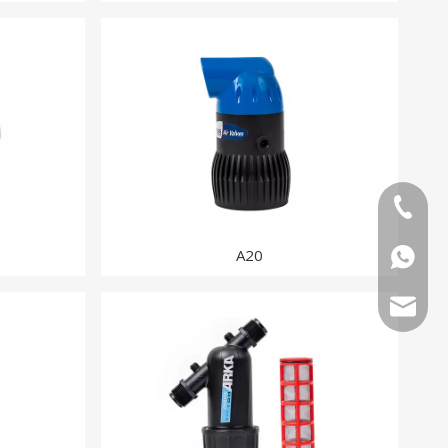
0591 13
A20
0591 13
tina@art