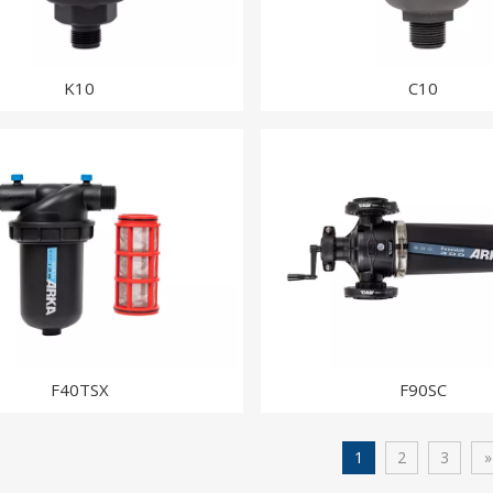
K10
C10
F40TSX
F90SC
1
2
3
»