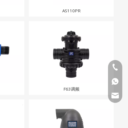
AS110PR
0591 13
0591 13
F63调频
tina@art