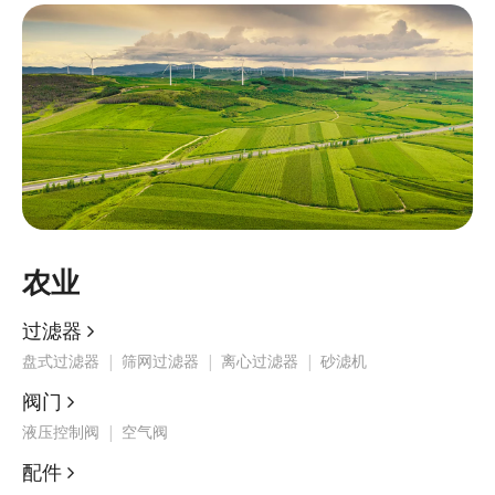
农业
过滤器

盘式过滤器
|
筛网过滤器
|
离心过滤器
|
砂滤机
阀门

液压控制阀
|
空气阀
配件
