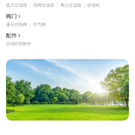
盘式过滤器
|
筛网过滤器
|
离心过滤器
|
砂滤机
阀门

液压控制阀
|
空气阀
配件

自动控制附件