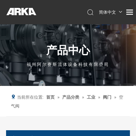
简体中文
English
العربية
Français
产品中心
Pусский
Español
Português
福州阿尔赛斯流体设备科技有限公司
Deutsch
Italiano
Tiếng Việt
当前所在位置:
首页
»
产品分类
»
工业
»
阀门
»
空
气阀