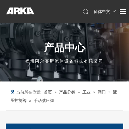
简体中文
English
العربية
Français
产品中心
Pусский
Español
Português
福州阿尔赛斯流体设备科技有限公司
Deutsch
Italiano
Tiếng Việt
当前所在位置:
首页
»
产品分类
»
工业
»
阀门
»
液
压控制阀
»
手动减压阀